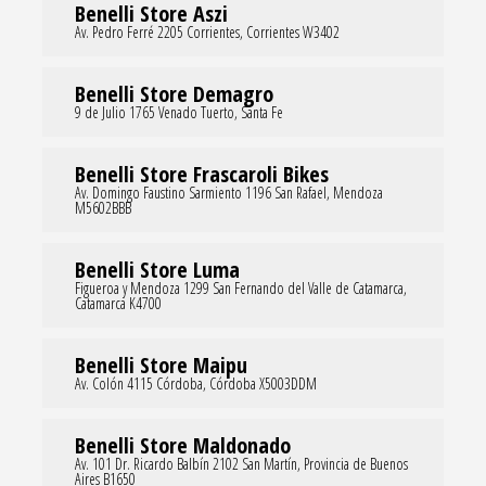
Benelli Store Aszi
Av. Pedro Ferré 2205 Corrientes, Corrientes W3402
Benelli Store Demagro
9 de Julio 1765 Venado Tuerto, Santa Fe
Benelli Store Frascaroli Bikes
Av. Domingo Faustino Sarmiento 1196 San Rafael, Mendoza
M5602BBB
Benelli Store Luma
Figueroa y Mendoza 1299 San Fernando del Valle de Catamarca,
Catamarca K4700
Benelli Store Maipu
Av. Colón 4115 Córdoba, Córdoba X5003DDM
Benelli Store Maldonado
Av. 101 Dr. Ricardo Balbín 2102 San Martín, Provincia de Buenos
Aires B1650